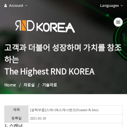
Account
Languages
Toggle na
고객과 더불어 성장하며 가치를 창조
하는
The Highest RND KOREA
Home
자료실
기술자료
제목
[광학부품]스캐너&스캐너렌즈(Scanner & lens)
등록일
2021-05-18
1. 스캐너