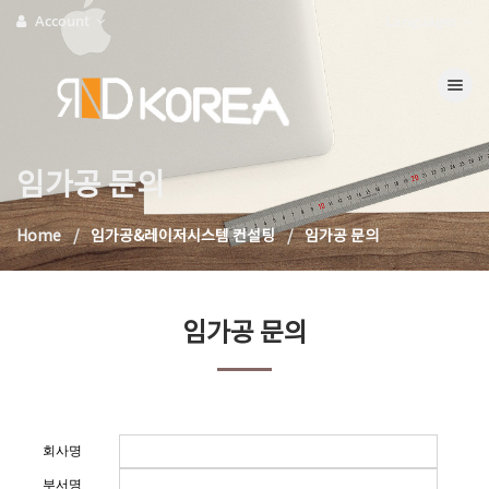
Account
Languages
Toggle na
임가공 문의
Home
임가공&레이저시스템 컨설팅
임가공 문의
임가공 문의
회사명
부서명