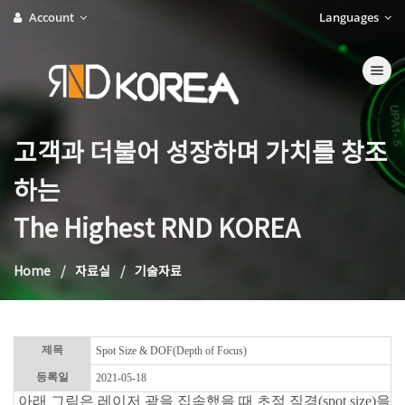
Account
Languages
Toggle na
고객과 더불어 성장하며 가치를 창조
하는
The Highest RND KOREA
Home
자료실
기술자료
제목
Spot Size & DOF(Depth of Focus)
등록일
2021-05-18
아래 그림은 레이저 광을 집속했을 때 초점 직경(spot size)을